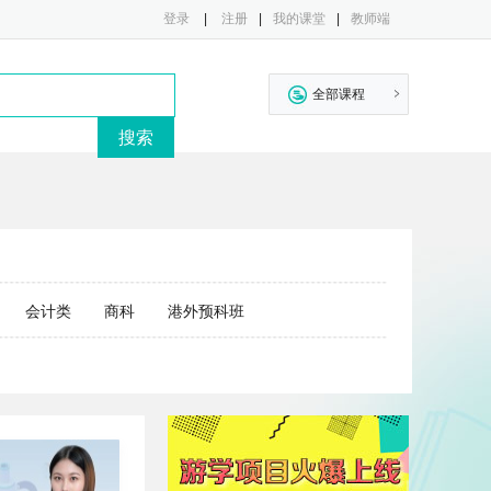
登录
|
注册
|
我的课堂
|
教师端
全部课程
会计类
商科
港外预科班