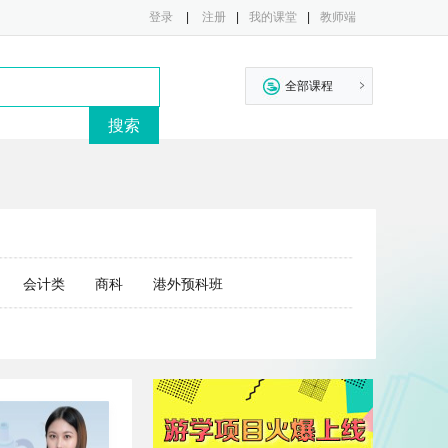
登录
|
注册
|
我的课堂
|
教师端
全部课程
会计类
商科
港外预科班