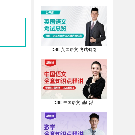
1699
DSE-物理-基础班-光的波
动本质-1
1899
DSE-英国语文-考试概览
DSE-英国语文-写作训练-
Memories of a shop
owner
2699
DSE-数学-計算機的運用
及程式輸入
1699
DSE-中国语文-基础班
DSE-英国语文-短文解说
Dark Day for Hong Kong
4899