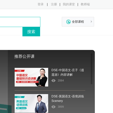
登录
|
注册
|
我的课堂
|
教师端
全部课程
推荐公开课
DSE-中国语文-庄子《逍
遥游》内容讲解
2064
DSE-英国语文-语境训练
Scenery
3899