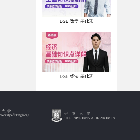
DSE-中国语文-說明文答
DSE-数学-基础班
題方式
987
鸡同鸭講第二期
1975
DSE-经济-基础班
DSE-英国语文-考试概览
1120
DSE-经济冲刺班-真题解
析2023年