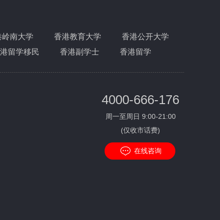
DSE-经济提高班-需求和
供應的價格彈性
港岭南大学
香港教育大学
香港公开大学
港留学移民
香港副学士
香港留学
DSE-英国英语-口语训练-
Travel in Hong Kong
4000-666-176
DSE-物理提高班-光波与
周一至周日 9:00-21:00
声波
(仅收市话费)
在线咨询
DSE-中国文学-冲刺班-真
题解析-2017年
DSE-中国文学-提高班-