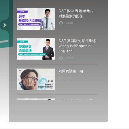
DSE-数学-课题:单元八，
对数函数的图像
3899
DSE-英国语文-语法训练-
variety is the spice of
Thailand
2599
鸡同鸭講第一期
1269
DSE-化学冲刺班-真题解
析-2023年