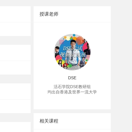
DSE-中国文学基础班-
《战城南》 基础知识讲
解
授课老师
1689
DSE-中国文学基础班-
《短歌行》基礎知識講解
999
DSE-化学-基础班-课题
13:工业化学速率方程
999
DSE
活石学院DSE教研组
均出自香港及世界一流大学
DSE-化学-提高班-课题5:
化石燃料和碳化合物(重
温)
2999
相关课程
DSE-物理-基础班-动量守
恒