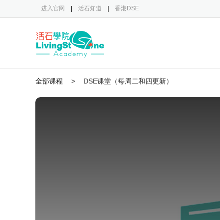
进入官网
|
活石知道
|
香港DSE
全部课程
>
DSE课堂（每周二和四更新）
This
is
a
modal
window.