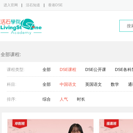
进入官网
|
活石知道
|
香港DSE
全部课程:
课程类型:
全部
DSE课程
DSE公开课
DSE各科
科目:
全部
中国语文
英国语文
数学
通
排序:
综合
人气
时长