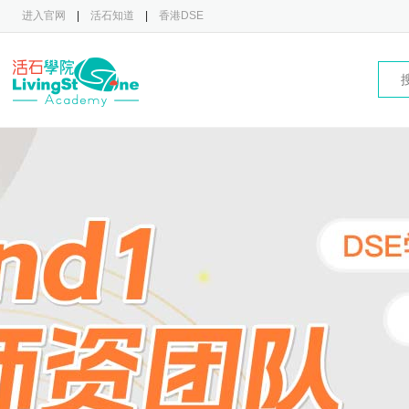
进入官网
|
活石知道
|
香港DSE